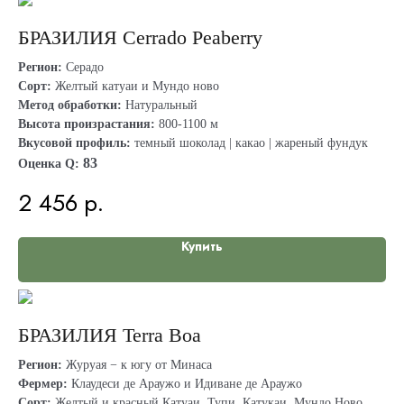
БРАЗИЛИЯ Cerrado Peaberry
Регион:
Серадо
Сорт:
Желтый катуаи и Мундо ново
Метод обработки:
Натуральный
Высота произрастания:
800-1100 м
Вкусовой профиль:
темный шоколад | какао | жареный фундук
83
Оценка Q:
2 456
р.
Купить
БРАЗИЛИЯ Terra Boa
Регион:
Журуая − к югу от Минаса
Фермер:
Клаудеси де Араужо и Идиване де Араужо
Сорт:
Желтый и красный Катуаи, Тупи, Катукаи, Мундо Ново